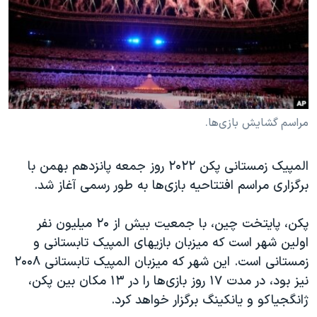
دنبال کنید
مستندها
فرهنگ و زندگی
حقوق شهروندی
انتخابات ریاست جمهوری آمریکا ۲۰۲۴
اقتصادی
حمله جمهوری اسلامی به اسرائیل
رمز مهسا
علم و فناوری
زبانهای مختلف
اسرائیل در جنگ
ورزش زنان در ایران
مراسم گشایش بازی‌ها.
گالری عکس
اعتراضات زن، زندگی، آزادی
المپیک زمستانی پکن ۲۰۲۲ روز جمعه پانزدهم بهمن با
آرشیو پخش زنده
مجموعه مستندهای دادخواهی
برگزاری مراسم افتتاحیه بازی‌ها به طور رسمی آغاز شد.
تریبونال مردمی آبان ۹۸
دادگاه حمید نوری
پکن، پایتخت چین، با جمعیت بیش از ۲۰ میلیون نفر
اولین شهر است که میزبان بازیهای المپیک تابستانی و
چهل سال گروگان‌گیری
زمستانی است. این شهر که میزبان المپیک تابستانی ۲۰۰۸
قانون شفافیت دارائی کادر رهبری ایران
نیز بود، در مدت ۱۷ روز بازی‌ها را در ۱۳ مکان بین پکن،
اعتراضات مردمی آبان ۹۸
ژانگجیاکو و یانکینگ برگزار خواهد کرد.