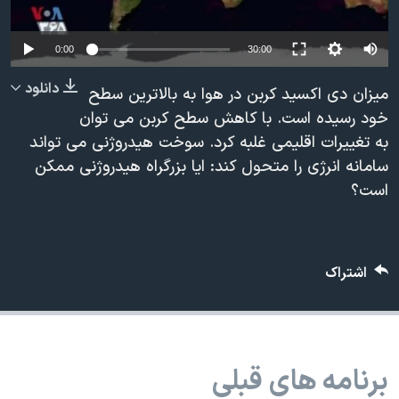
دنبال کنید
مستندها
فرهنگ و زندگی
حقوق شهروندی
انتخابات ریاست جمهوری آمریکا ۲۰۲۴
0:00
30:00
اقتصادی
حمله جمهوری اسلامی به اسرائیل
دانلود
میزان دی اکسید کربن در هوا به بالاترین سطح
رمز مهسا
علم و فناوری
خود رسیده است. با کاهش سطح کربن می توان
زبانهای مختلف
به تغییرات اقلیمی غلبه کرد. سوخت هیدروژنی می تواند
اسرائیل در جنگ
ورزش زنان در ایران
سامانه انرژی را متحول کند: ایا بزرگراه هیدروژنی ممکن
گالری عکس
اعتراضات زن، زندگی، آزادی
است؟
آرشیو پخش زنده
مجموعه مستندهای دادخواهی
تریبونال مردمی آبان ۹۸
اشتراک
دادگاه حمید نوری
چهل سال گروگان‌گیری
قانون شفافیت دارائی کادر رهبری ایران
برنامه های قبلی
اعتراضات مردمی آبان ۹۸