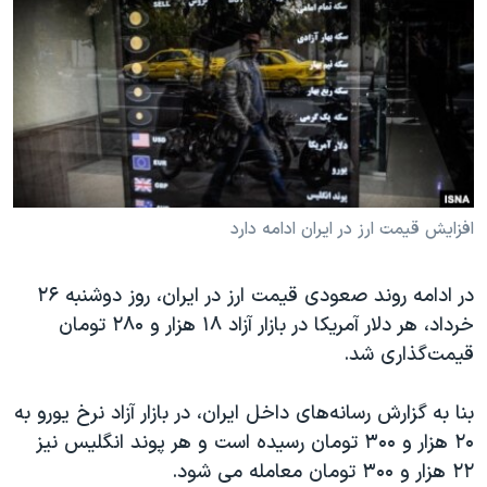
دنبال کنید
مستندها
فرهنگ و زندگی
حقوق شهروندی
انتخابات ریاست جمهوری آمریکا ۲۰۲۴
اقتصادی
حمله جمهوری اسلامی به اسرائیل
رمز مهسا
علم و فناوری
زبانهای مختلف
اسرائیل در جنگ
ورزش زنان در ایران
گالری عکس
اعتراضات زن، زندگی، آزادی
افزایش قیمت ارز در ایران ادامه دارد
آرشیو پخش زنده
مجموعه مستندهای دادخواهی
در ادامه روند صعودی قیمت ارز در ایران، روز دوشنبه ۲۶
تریبونال مردمی آبان ۹۸
خرداد، هر دلار آمریکا در بازار آزاد ۱۸ هزار و ۲۸۰ تومان
دادگاه حمید نوری
قیمت‌گذاری شد.
چهل سال گروگان‌گیری
بنا به گزارش رسانه‌های داخل ایران، در بازار آزاد نرخ یورو به
قانون شفافیت دارائی کادر رهبری ایران
۲۰ هزار و ۳۰۰ تومان رسیده است و هر پوند انگلیس نیز
اعتراضات مردمی آبان ۹۸
۲۲ هزار و ۳۰۰ تومان معامله می شود.