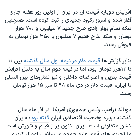
اسرائیل در جنگ
افزایش دوباره قیمت ارز در ایران از اولین روز هفته جاری
نرگس محمدی برنده جایزه نوبل صلح
آغاز شده و امروز رکورد جدیدی را ثبت کرده است. همچنین
همایش محافظه‌کاران آمریکا «سی‌پک»
سکه تمام‌ بهار آزادی طرح جدید ۷ میلیون و ۷۰۰ هزار
صفحه‌های ویژه
تومان و سکه طرح قدیم ۷ میلیون و ۳۵۰ هزار تومان به
فروش رسید.
سفر پرزیدنت ترامپ به چین
بنابر گزارش‌ها
قیمت دلار در نیمه اول سال گذشته
بین ۱۱
تا ۱۲هزار تومان بود، اما در نیمه دوم سال به دلیل افزایش
قیمت بنزین و اعتراضات داخلی و نیز تنش‌های بین المللی
با ایران، قیمت دلار در دی ماه ۹۸ تا مرز ۱۵ هزار تومان
رسید.
دونالد ترامپ، رئیس جمهوری آمریکا، در آذر ماه سال
گذشته درباره وضعیت اقتصادی ایران
گفته بود
: «ایران
کشور متفاوتی است. ایران اکنون پر از قیام و شورش است.
ما تحریم های قوی علیه جمهوری اسلامی اعمال کردیم.