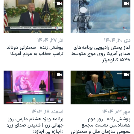
اسرائیل در جنگ
نرگس محمدی برنده جایزه نوبل صلح
همایش محافظه‌کاران آمریکا «سی‌پک»
صفحه‌های ویژه
دی ۲۰, ۱۴۰۴
آذر ۲۷, ۱۴۰۴
سفر پرزیدنت ترامپ به چین
آغاز پخش رادیویی برنامه‌های
پوشش زنده | سخنرانی دونالد
صدای آمریکا روی موج متوسط
ترامپ خطاب به مردم آمریکا
۱۵۴۸ کیلوهرتز
مهر ۰۳, ۱۴۰۴
اسفند ۱۸, ۱۴۰۳
پوشش زنده | روز دوم
برنامه ویژه هشتم مارس، روز
هشتادمین نشست مجمع
جهانی زن | شنیدن صدای زن؛
عمومی سازمان ملل و سخنرانی
«اجازه بی اجازه»