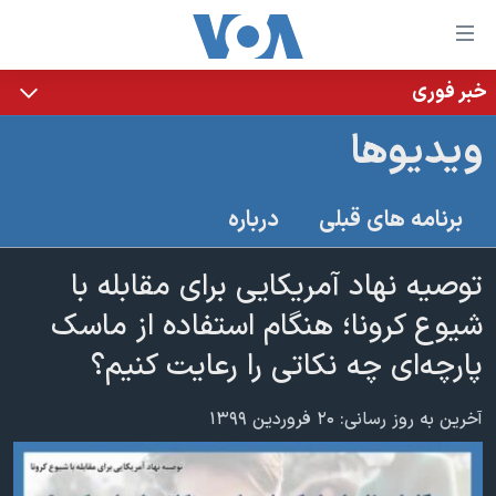
ینکهای
ابل
سترسی
خبر فوری
خانه
هش
ويديوها
نسخه سبک وب‌سایت
ه
حتوای
موضوع ها
برنامه های قبلی
درباره
صلی
برنامه های تلویزیونی
ایران
هش
جدول برنامه ها
توصیه نهاد آمریکایی برای مقابله با
ه
آمریکا
فحه
صفحه‌های ویژه
شیوع کرونا؛ هنگام استفاده از ماسک
جهان
صلی
فرکانس‌های صدای آمریکا
پارچه‌ای چه نکاتی را رعایت کنیم؟
ورزشی
جام جهانی ۲۰۲۶
هش
پخش رادیویی
ه
گزیده‌ها
عملیات خشم حماسی
آخرین به روز رسانی: ۲۰ فروردین ۱۳۹۹
ستجو
۲۵۰سالگی آمریکا
ویژه برنامه‌ها
یادگیری زبان انگلیسی
ویدیوها
بایگانی برنامه‌های تلویزیونی