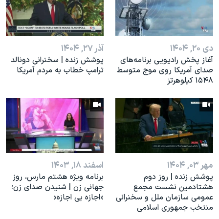
اسرائیل در جنگ
نرگس محمدی برنده جایزه نوبل صلح
همایش محافظه‌کاران آمریکا «سی‌پک»
دی ۲۰, ۱۴۰۴
آذر ۲۷, ۱۴۰۴
صفحه‌های ویژه
آغاز پخش رادیویی برنامه‌های
پوشش زنده | سخنرانی دونالد
صدای آمریکا روی موج متوسط
ترامپ خطاب به مردم آمریکا
سفر پرزیدنت ترامپ به چین
۱۵۴۸ کیلوهرتز
مهر ۰۳, ۱۴۰۴
اسفند ۱۸, ۱۴۰۳
پوشش زنده | روز دوم
برنامه ویژه هشتم مارس، روز
هشتادمین نشست مجمع
جهانی زن | شنیدن صدای زن؛
عمومی سازمان ملل و سخنرانی
«اجازه بی اجازه»
منتخب جمهوری اسلامی