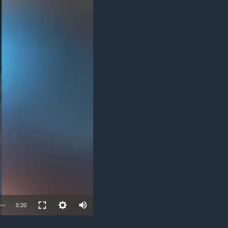
مستندها
فرهنگ و زندگی
حقوق شهروندی
انتخابات ریاست جمهوری آمریکا ۲۰۲۴
اقتصادی
حمله جمهوری اسلامی به اسرائیل
رمز مهسا
علم و فناوری
اسرائیل در جنگ
ورزش زنان در ایران
گالری عکس
اعتراضات زن، زندگی، آزادی
آرشیو پخش زنده
مجموعه مستندهای دادخواهی
تریبونال مردمی آبان ۹۸
دادگاه حمید نوری
چهل سال گروگان‌گیری
قانون شفافیت دارائی کادر رهبری ایران
اعتراضات مردمی آبان ۹۸
0:20
اسرائیل در جنگ