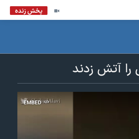
پخش زنده
 را آتش زدند
EMBED