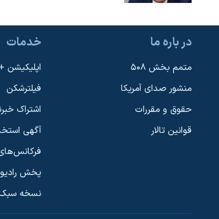
در باره ما
خدمات
متمم بخش ۵۰۸
اپلیکیشن +VOA
منشور صدای آمریکا
فیلترشکن
حقوق و مقررات
اشتراک خبرن
قوانین تالار
آگهی استخد
فرکانس‌های 
پخش رادیو
یادگیری زبان انگلیسی
نسخه سبک 
دنبال کنید