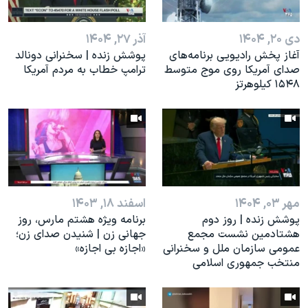
اسرائیل در جنگ
نرگس محمدی برنده جایزه نوبل صلح
دی ۲۰, ۱۴۰۴
آذر ۲۷, ۱۴۰۴
همایش محافظه‌کاران آمریکا «سی‌پک»
آغاز پخش رادیویی برنامه‌های
پوشش زنده | سخنرانی دونالد
صدای آمریکا روی موج متوسط
ترامپ خطاب به مردم آمریکا
صفحه‌های ویژه
۱۵۴۸ کیلوهرتز
سفر پرزیدنت ترامپ به چین
مهر ۰۳, ۱۴۰۴
اسفند ۱۸, ۱۴۰۳
پوشش زنده | روز دوم
برنامه ویژه هشتم مارس، روز
هشتادمین نشست مجمع
جهانی زن | شنیدن صدای زن؛
عمومی سازمان ملل و سخنرانی
«اجازه بی اجازه»
منتخب جمهوری اسلامی