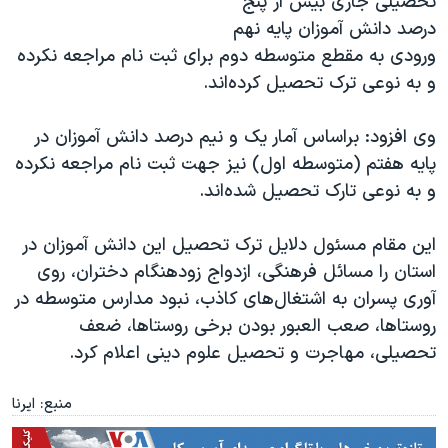
تحصیلی جاری بیش از پنج
اسرائیل در جنگ
درصد دانش آموزان پایه نهم
نرگس محمدی برنده جایزه نوبل صلح
ورودی به مقطع متوسطه دوم برای ثبت نام مراجعه نکرده
همایش محافظه‌کاران آمریکا «سی‌پک»
و به نوعی ترک تحصیل کرده‌اند.
صفحه‌های ویژه
وی افزود: براساس آمار یک و نیم درصد دانش آموزان در
سفر پرزیدنت ترامپ به چین
پایه هفتم (متوسطه اول) نیز جهت ثبت نام مراجعه نکرده
و به نوعی تارک تحصیل شده‌اند.
این مقام مسئول دلایل ترک تحصیل این دانش آموزان در
استان را مسائل فرهنگی، ازدواج زودهنگام دختران، روی
آوری پسران به اشتغال‌های کاذب، نبود مدارس متوسطه در
روستاها، صعب العبور بودن برخی روستاها، ضعف
تحصیلی، مهاجرت و تحصیل علوم دینی اعلام کرد.
منبع: ایرنا