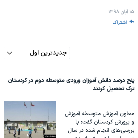
دنبال کنید
مستندها
فرهنگ و زندگی
۱۵ آبان ۱۳۹۸
حقوق شهروندی
انتخابات ریاست جمهوری آمریکا ۲۰۲۴
اشتراک
اقتصادی
حمله جمهوری اسلامی به اسرائیل
رمز مهسا
علم و فناوری
زبانهای مختلف
اسرائیل در جنگ
ورزش زنان در ایران
جدیدترین اول
گالری عکس
اعتراضات زن، زندگی، آزادی
آرشیو پخش زنده
مجموعه مستندهای دادخواهی
پنج درصد دانش آموزان ورودی متوسطه دوم در کردستان
تریبونال مردمی آبان ۹۸
ترک تحصیل کردند
دادگاه حمید نوری
چهل سال گروگان‌گیری
معاون آموزش متوسطه آموزش
قانون شفافیت دارائی کادر رهبری ایران
و پرورش کردستان گفت: با
اعتراضات مردمی آبان ۹۸
بررسی‌های انجام شده در سال