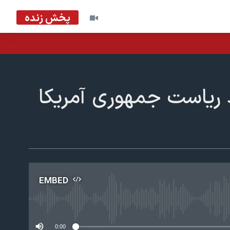
پخش زنده
 جدید ریاست جمهوری آمریکا
EMBED
No m
0:00