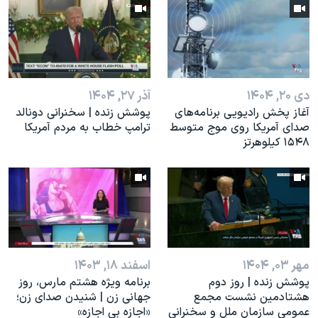
اسرائیل در جنگ
نرگس محمدی برنده جایزه نوبل صلح
همایش محافظه‌کاران آمریکا «سی‌پک»
صفحه‌های ویژه
دی ۲۰, ۱۴۰۴
آذر ۲۷, ۱۴۰۴
سفر پرزیدنت ترامپ به چین
آغاز پخش رادیویی برنامه‌های
پوشش زنده | سخنرانی دونالد
صدای آمریکا روی موج متوسط
ترامپ خطاب به مردم آمریکا
۱۵۴۸ کیلوهرتز
مهر ۰۳, ۱۴۰۴
اسفند ۱۸, ۱۴۰۳
پوشش زنده | روز دوم
برنامه ویژه هشتم مارس، روز
هشتادمین نشست مجمع
جهانی زن | شنیدن صدای زن؛
عمومی سازمان ملل و سخنرانی
«اجازه بی اجازه»