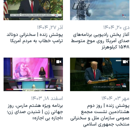
اسرائیل در جنگ
نرگس محمدی برنده جایزه نوبل صلح
همایش محافظه‌کاران آمریکا «سی‌پک»
دی ۲۰, ۱۴۰۴
آذر ۲۷, ۱۴۰۴
صفحه‌های ویژه
آغاز پخش رادیویی برنامه‌های
پوشش زنده | سخنرانی دونالد
صدای آمریکا روی موج متوسط
ترامپ خطاب به مردم آمریکا
سفر پرزیدنت ترامپ به چین
۱۵۴۸ کیلوهرتز
مهر ۰۳, ۱۴۰۴
اسفند ۱۸, ۱۴۰۳
پوشش زنده | روز دوم
برنامه ویژه هشتم مارس، روز
هشتادمین نشست مجمع
جهانی زن | شنیدن صدای زن؛
عمومی سازمان ملل و سخنرانی
«اجازه بی اجازه»
منتخب جمهوری اسلامی