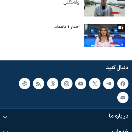
واشنگتن
اخبار ۱ بامداد
دنبال کنید
در باره ما
خدمات