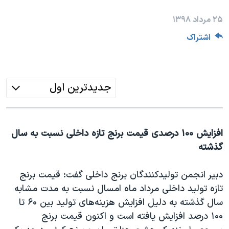
دنبال کنید
مستندها
فرهنگ و زندگی
۲۵ مرداد ۱۳۹۸
حقوق شهروندی
انتخابات ریاست جمهوری آمریکا ۲۰۲۴
اشتراک
اقتصادی
حمله جمهوری اسلامی به اسرائیل
رمز مهسا
علم و فناوری
زبانهای مختلف
اسرائیل در جنگ
ورزش زنان در ایران
جدیدترین اول
گالری عکس
اعتراضات زن، زندگی، آزادی
آرشیو پخش زنده
مجموعه مستندهای دادخواهی
افزایش ۱۰۰ درصدی قیمت برنج تازه داخلی نسبت به سال
تریبونال مردمی آبان ۹۸
گذشته
دادگاه حمید نوری
دبیر انجمن تولیدکنندگان برنج داخلی گفت: قیمت برنج
چهل سال گروگان‌گیری
تازه تولید داخلی مرداد ماه امسال نسبت به مدت مشابه
قانون شفافیت دارائی کادر رهبری ایران
سال گذشته به دلیل افزایش هزینه‌های تولید بین ۶۰ تا
اعتراضات مردمی آبان ۹۸
۱۰۰ درصد افزایش یافته است و اکنون قیمت برنج