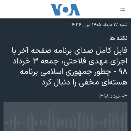
ینکهای
ابل
سترسی
شنبه ۱۷ مرداد ۱۴۰۵ ایران ۱۴:۳۶
خانه
هش
نکته ها
نسخه سبک وب‌سایت
ه
فایل کامل صدای برنامه صفحه آخر با
حتوای
موضوع ها
صلی
اجرای مهدی فلاحتی، جمعه ۳ خرداد
برنامه های تلویزیونی
ایران
هش
۹۸ - چطور جمهوری اسلامی برنامه
جدول برنامه ها
ه
آمریکا
هسته‌ای مخفی را دنبال کرد
فحه
صفحه‌های ویژه
جهان
صلی
فرکانس‌های صدای آمریکا
ورزشی
جام جهانی ۲۰۲۶
۰۳ خرداد ۱۳۹۸
هش
پخش رادیویی
ه
گزیده‌ها
عملیات خشم حماسی
ستجو
۲۵۰سالگی آمریکا
ویژه برنامه‌ها
یادگیری زبان انگلیسی
No media source currently available
ویدیوها
بایگانی برنامه‌های تلویزیونی