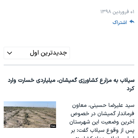
دنبال کنید
مستندها
فرهنگ و زندگی
۰۱ فروردین ۱۳۹۸
حقوق شهروندی
انتخابات ریاست جمهوری آمریکا ۲۰۲۴
اشتراک
اقتصادی
حمله جمهوری اسلامی به اسرائیل
رمز مهسا
علم و فناوری
زبانهای مختلف
اسرائیل در جنگ
ورزش زنان در ایران
جدیدترین اول
گالری عکس
اعتراضات زن، زندگی، آزادی
آرشیو پخش زنده
مجموعه مستندهای دادخواهی
سیلاب به مزارع کشاورزی گمیشان، میلیاردی خسارت وارد
تریبونال مردمی آبان ۹۸
کرد
دادگاه حمید نوری
سید علیرضا حسینی، معاون
چهل سال گروگان‌گیری
فرماندار گمیشان در خصوص
قانون شفافیت دارائی کادر رهبری ایران
آخرین وضعیت این شهرستان
اعتراضات مردمی آبان ۹۸
پس از وقوع سیلاب گفت: بر