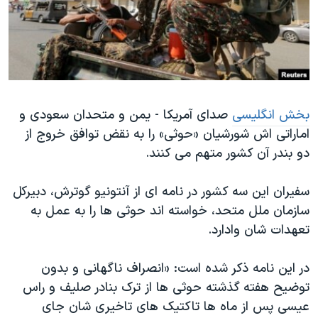
دنبال کنید
مستندها
فرهنگ و زندگی
حقوق شهروندی
انتخابات ریاست جمهوری آمریکا ۲۰۲۴
اقتصادی
حمله جمهوری اسلامی به اسرائیل
رمز مهسا
علم و فناوری
زبانهای مختلف
بخش انگلیسی
صدای آمریکا - یمن و متحدان سعودی و
اسرائیل در جنگ
ورزش زنان در ایران
اماراتی اش شورشیان «حوثی» را به نقض توافق خروج از
گالری عکس
اعتراضات زن، زندگی، آزادی
دو بندر آن کشور متهم می کنند.
آرشیو پخش زنده
مجموعه مستندهای دادخواهی
سفیران این سه کشور در نامه ای از آنتونیو گوترش، دبیرکل
تریبونال مردمی آبان ۹۸
سازمان ملل متحد، خواسته اند حوثی ها را به عمل به
دادگاه حمید نوری
تعهدات شان وادارد.
چهل سال گروگان‌گیری
در این نامه ذکر شده است: «انصراف ناگهانی و بدون
قانون شفافیت دارائی کادر رهبری ایران
توضیح هفته گذشته حوثی ها از ترک بنادر صلیف و راس
اعتراضات مردمی آبان ۹۸
عیسی پس از ماه ها تاکتیک های تاخیری شان جای