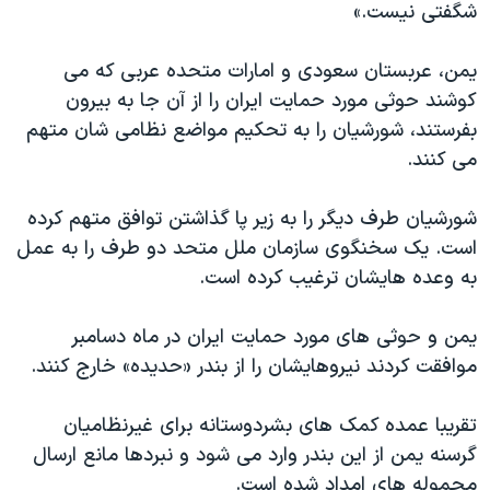
اسرائیل در جنگ
شگفتی نیست.»
نرگس محمدی برنده جایزه نوبل صلح
یمن، عربستان سعودی و امارات متحده عربی که می
همایش محافظه‌کاران آمریکا «سی‌پک»
کوشند حوثی مورد حمایت ایران را از آن جا به بیرون
صفحه‌های ویژه
بفرستند، شورشیان را به تحکیم مواضع نظامی شان متهم
می کنند.
سفر پرزیدنت ترامپ به چین
شورشیان طرف دیگر را به زیر پا گذاشتن توافق متهم کرده
است. یک سخنگوی سازمان ملل متحد دو طرف را به عمل
به وعده هایشان ترغیب کرده است.
یمن و حوثی های مورد حمایت ایران در ماه دسامبر
موافقت کردند نیروهایشان را از بندر «حدیده» خارج کنند.
تقریبا عمده کمک های بشردوستانه برای غیرنظامیان
گرسنه یمن از این بندر وارد می شود و نبردها مانع ارسال
محموله های امداد شده است.