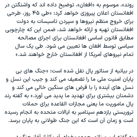
اسرائیل در جنگ
روند»، موسوم به «افغان»، توضیح داده اند که واشنگتن در
افغانستان اعلان پیروزی خواهد کرد: «طی ۴۵ روز، طرحی
نرگس محمدی برنده جایزه نوبل صلح
برای خروج منظم نیروها و سپردن تاسیسات به دولت
همایش محافظه‌کاران آمریکا «سی‌پک»
افغانستان تهیه و ارائه خواهد شد، ضمن این که چارچوبی
صفحه‌های ویژه
مطابق قانون اساسی افغانستان برای اجرای مصالحه
سیاسی توسط افغان ها تعیین می شود. طی یک سال
سفر پرزیدنت ترامپ به چین
تمام نیروهای آمریکا از افغانستان خارج خواهند شد.»
در بیانیه از سناتور پال نقل شده است: «جنگ های بی
پایان امنیت ملی ما را تضعیف می کند و جیب این نسل و
نسل های آینده را با قرض های سنگین خالی می کند و
دشمنان بیشتری برای تهدید ما پدید می آورد.» به گفته رند
پال ماموریت ما یعنی مجازات القاعده برای حملات
تروریستی یازدهم سپتامبر به ایالات متحده به انجام رسیده
است و زمان آن است که این جنگ طولانی به پایان برسد.