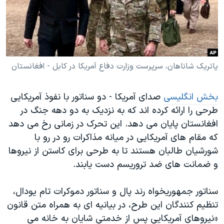
دنبال کنید
مستندها
فرهنگ و زندگی
حقوق شهروندی
انتخابات ریاست جمهوری آمریکا ۲۰۲۴
اقتصادی
حمله جمهوری اسلامی به اسرائیل
رمز مهسا
علم و فناوری
پاتریک شاناهان، سرپرست وزارت دفاع آمریکا در کابل - افغانستان
زبانهای مختلف
اسرائیل در جنگ
ورزش زنان در ایران
بخش انگلیسی
صدای آمریکا - دو سناتور با نفوذ آمریکایی
گالری عکس
اعتراضات زن، زندگی، آزادی
طرحی را ارائه کرده اند که به نزدیک به دو دهه جنگ در
آرشیو پخش زنده
مجموعه مستندهای دادخواهی
افغانستان پایان می دهد. این تحرک در زمانی رخ می دهد
که مقام های آمریکایی در میانه مذاکرات رو در رو با
تریبونال مردمی آبان ۹۸
شورشیان طالبان هستند تا به طرحی برای کاستن از نیروها
دادگاه حمید نوری
و ضمانت های ضد تروریسم دست یابند.
چهل سال گروگان‌گیری
سناتور جمهوریخواه رند پال و سناتور دموکرات تام یودال،
قانون شفافیت دارائی کادر رهبری ایران
تنظیم کنندگان این طرح، در بیانیه ای به همراه متن قانون
اعتراضات مردمی آبان ۹۸
«نیروهای آمریکایی پس از خدمتی شایان به خانه می