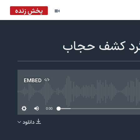
پخش زنده
لگرد کشف حجاب
EMBED
No m
0:00
دانلود
EMBED