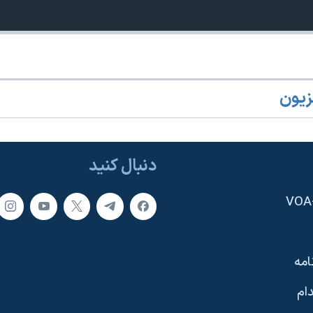
زیون
دنبال کنید
امه
ام