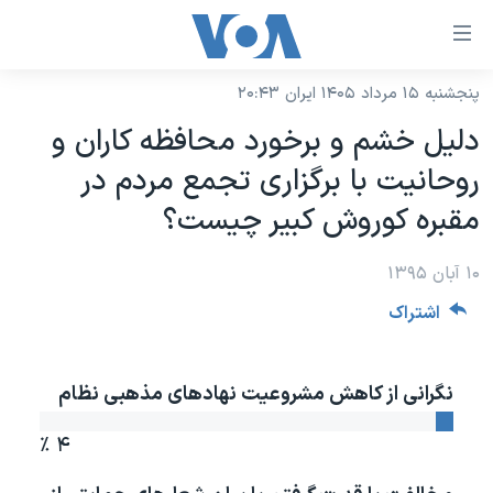
ینکهای
ابل
سترسی
پنجشنبه ۱۵ مرداد ۱۴۰۵ ایران ۲۰:۴۳
خانه
هش
دلیل خشم و برخورد محافظه کاران و
نسخه سبک وب‌سایت
ه
روحانیت با برگزاری تجمع مردم در
حتوای
موضوع ها
مقبره کوروش کبیر چیست؟
صلی
برنامه های تلویزیونی
ایران
هش
۱۰ آبان ۱۳۹۵
جدول برنامه ها
ه
آمریکا
فحه
اشتراک
صفحه‌های ویژه
جهان
صلی
فرکانس‌های صدای آمریکا
ورزشی
جام جهانی ۲۰۲۶
هش
نگرانی از کاهش مشروعیت نهادهای مذهبی نظام
پخش رادیویی
ه
گزیده‌ها
عملیات خشم حماسی
ستجو
۲۵۰سالگی آمریکا
ویژه برنامه‌ها
۴ ٪
یادگیری زبان انگلیسی
ویدیوها
بایگانی برنامه‌های تلویزیونی