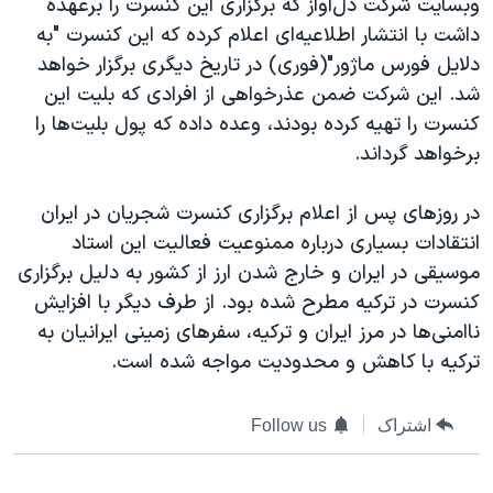
وبسایت شرکت دل‌آواز که برگزاری این کنسرت را برعهده
دنبال کنید
مستندها
فرهنگ و زندگی
داشت با انتشار اطلاعیه‌ای اعلام کرده که این کنسرت "به
دلایل فورس ماژور"(فوری) در تاریخ دیگری برگزار خواهد
حقوق شهروندی
انتخابات ریاست جمهوری آمریکا ۲۰۲۴
شد. این شرکت ضمن عذرخواهی از افرادی که بلیت این
اقتصادی
حمله جمهوری اسلامی به اسرائیل
کنسرت را تهیه کرده بودند، وعده داده که پول بلیت‌‌ها را
رمز مهسا
علم و فناوری
برخواهد گرداند.
زبانهای مختلف
اسرائیل در جنگ
ورزش زنان در ایران
در روزهای پس از اعلام برگزاری کنسرت شجریان در ایران
گالری عکس
اعتراضات زن، زندگی، آزادی
انتقادات بسیاری درباره ممنوعیت فعالیت این استاد
آرشیو پخش زنده
مجموعه مستندهای دادخواهی
موسیقی در ایران و خارج شدن ارز از کشور به دلیل برگزاری
کنسرت در ترکیه مطرح شده بود. از طرف دیگر با افزایش
تریبونال مردمی آبان ۹۸
ناامنی‌ها در مرز ایران و ترکیه، سفرهای زمینی ایرانیان به
دادگاه حمید نوری
ترکیه با کاهش و محدودیت مواجه شده است.
چهل سال گروگان‌گیری
قانون شفافیت دارائی کادر رهبری ایران
اشتراک
Follow us
اعتراضات مردمی آبان ۹۸