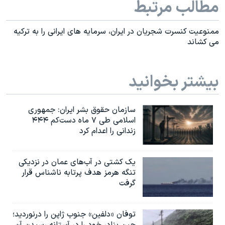
مطالب مرتبط
اسرائیل در جنگ
نرگس محمدی برنده جایزه نوبل صلح
ممنوعیت کنسرت شجریان در ایران، سرمایه های ایرانی را به ترکیه
همایش محافظه‌کاران آمریکا «سی‌پک»
می کشاند
صفحه‌های ویژه
سفر پرزیدنت ترامپ به چین
بیشتر بخوانید
سازمان حقوق بشر ایران: جمهوری
اسلامی طی ۷ ماه دست‌کم ۴۴۴
زندانی را اعدام کرد
یک کشتی در آب‌های عمان در نزدیکی
تنگه هرمز هدف پرتابه ناشناس قرار
گرفت
توفان «دلفین» جنوب ژاپن را درنوردید؛
چین بنادر خود را در آستانه رسیدن آن