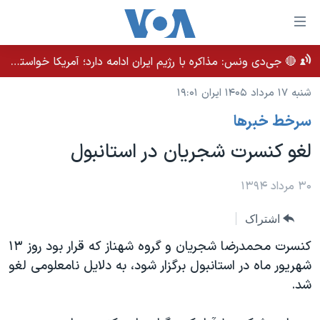
ینکهای
ابل
سترسی
🔴 جی‌دی ونس: مذاکره با رژیم ایران ادامه دارد؛ آمریکا خواستار بهبود روابط بلندمدت است
خانه
هش
شنبه ۱۷ مرداد ۱۴۰۵ ایران ۱۹:۰۱
نسخه سبک وب‌سایت
ه
سرخط خبرها
حتوای
موضوع ها
صلی
لغو کنسرت شجریان در استانبول
برنامه های تلویزیونی
ایران
هش
جدول برنامه ها
ه
آمریکا
۳۰ مرداد ۱۳۹۴
فحه
صفحه‌های ویژه
جهان
صلی
اشتراک
فرکانس‌های صدای آمریکا
ورزشی
جام جهانی ۲۰۲۶
هش
کنسرت محمدرضا شجریان و گروه شهناز که قرار بود روز ۱۳
پخش رادیویی
ه
گزیده‌ها
عملیات خشم حماسی
شهریور ماه در استانبول برگزار شود، به دلایل نامعلومی لغو
ستجو
شد.
۲۵۰سالگی آمریکا
ویژه برنامه‌ها
یادگیری زبان انگلیسی
ویدیوها
بایگانی برنامه‌های تلویزیونی