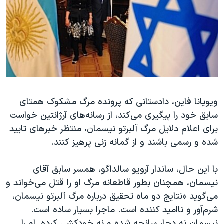
دنبال کنید
مستندها
فرهنگ و زندگی
حقوق شهروندی
انتخابات ریاست جمهوری آمریکا ۲۰۲۴
اقتصادی
حمله جمهوری اسلامی به اسرائیل
رمز مهسا
علم و فناوری
زبانهای مختلف
اسرائیل در جنگ
ورزش زنان در ایران
گالری عکس
اعتراضات زن، زندگی، آزادی
ویویانا فاین، دادستانی که پرونده مرگ مشکوک همتای
سابق خود را پیگیری می‌کند، از رسانه‌های آرژانتین خواست
آرشیو پخش زنده
مجموعه مستندهای دادخواهی
برای اعلام دلایل مرگ آلبرتو نیسمان، منتظر خبرهای تایید
تریبونال مردمی آبان ۹۸
شده و رسمی باشند و از گمانه زنی پرهیز کنند.
دادگاه حمید نوری
با این حال، ساندار آرويو سالداگو، همسر سابق آقای
چهل سال گروگان‌گیری
نيسمان، همچنان بطور قاطعانه مرگ او را قتل می‌خواند و
قانون شفافیت دارائی کادر رهبری ایران
می‌گوید «نتایج دو ماه تحقیق درباره مرگ آلبرتو نیسمان،
اعتراضات مردمی آبان ۹۸
شرم‌آور و ناامید کننده است. ماجرا بسیار ساده است.
نيسمان نه دچار سانحه شده و نه خودکشی کرده. او را