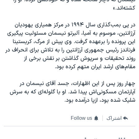
اسرائیل در جنگ
کشته‌اند.»
نرگس محمدی برنده جایزه نوبل صلح
همایش محافظه‌کاران آمریکا «سی‌پک»
در پی بمب‌گذاری سال ۱۹۹۴ در مرکز همیاری یهودیان
آرژانتین، موسوم به آمیا، آلبرتو نیسمان مسئولیت پیگیری
صفحه‌های ویژه
این پرونده را برعهده گرفت. وی پیش از مرگ، کريستينا
سفر پرزیدنت ترامپ به چین
فرناندز رئيس جمهوری آرژانتين را به تلاش برای انحراف در
روند تحقيقات و سرپوش گذاشتن بر نقش برخی از
مقام‌های ارشد ایران متهم کرده بود.
چهار روز پس از این اظهارات، جسد آقای نيسمان در
آپارتمان مسکونی‌اش پيدا شد. او با گلوله‌ای که به سرش
شليک شده بود، ازپا درآمده بود.
اشتراک
Follow us