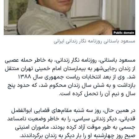
دنبال کنید
مستندها
فرهنگ و زندگی
حقوق شهروندی
انتخابات ریاست جمهوری آمریکا ۲۰۲۴
اقتصادی
حمله جمهوری اسلامی به اسرائیل
رمز مهسا
علم و فناوری
مسعود باستانی روزنامه نگار زندانی ایرانی
زبانهای مختلف
اسرائیل در جنگ
ورزش زنان در ایران
مسعود باستانی، روزنامه نگار زندانی، به خاطر حمله عصبی
گالری عکس
اعتراضات زن، زندگی، آزادی
از زندان رجایی‌شهر به بیمارستان امام خمینی تهران منتقل
آرشیو پخش زنده
مجموعه مستندهای دادخواهی
شد. وی از بعد انتخابات ریاست جمهوری سال ۱۳۸۸
بازداشت و به شش سال زندان محکوم شد، که حدود پنج
تریبونال مردمی آبان ۹۸
سال و نیم آن را تحمل کرده است.
دادگاه حمید نوری
چهل سال گروگان‌گیری
در همین حال، روز سه شنبه مقام‌های قضایی ابوالفضل
قدیانی، دیگر زندانی سیاسی، را به خاطر وضعیت نامساعد
قانون شفافیت دارائی کادر رهبری ایران
جسمی به طور موقت آزاد کرده بودند، ماموران امنیتی
اعتراضات مردمی آبان ۹۸
صبح روز چهارشنبه او را بار دیگر به زندان برگرداندند.