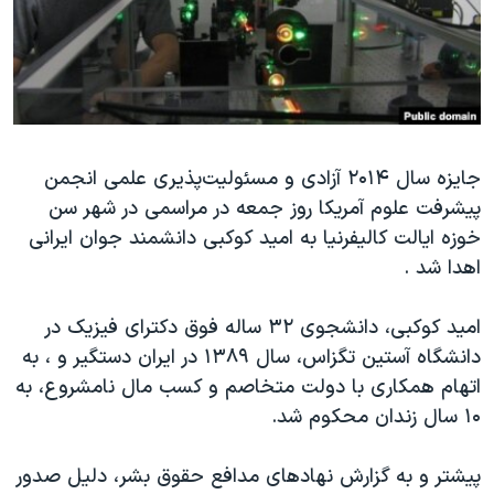
دنبال کنید
مستندها
فرهنگ و زندگی
حقوق شهروندی
انتخابات ریاست جمهوری آمریکا ۲۰۲۴
اقتصادی
حمله جمهوری اسلامی به اسرائیل
رمز مهسا
علم و فناوری
زبانهای مختلف
جایزه سال ۲۰۱۴ آزادی و مسئولیت‌پذیری علمی انجمن
اسرائیل در جنگ
ورزش زنان در ایران
پیشرفت علوم آمریکا روز جمعه در مراسمی در شهر سن
گالری عکس
اعتراضات زن، زندگی، آزادی
خوزه ایالت کالیفرنیا به امید کوکبی دانشمند جوان ایرانی
آرشیو پخش زنده
مجموعه مستندهای دادخواهی
اهدا شد .
تریبونال مردمی آبان ۹۸
امید کوکبی، دانشجوی ۳۲ ساله فوق دکترای فیزیک در
دادگاه حمید نوری
دانشگاه آستین تگزاس، سال ۱۳۸۹ در ایران دستگیر و ، به
چهل سال گروگان‌گیری
اتهام همکاری با دولت متخاصم و کسب مال نامشروع، به
۱۰ سال زندان محکوم شد.
قانون شفافیت دارائی کادر رهبری ایران
اعتراضات مردمی آبان ۹۸
پیشتر و به گزارش نهادهای مدافع حقوق بشر، دلیل صدور