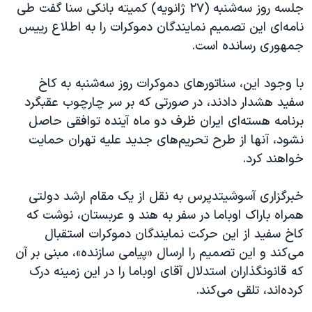
اسرائیل در جنگ
جلسه روز سه‌شنبه (۲۷ ژانویه) کمیته بانکی سنا گفت طی
نامه‌ای این تصمیم نمایندگان دموکرات را به اطلاع رییس
نرگس محمدی برنده جایزه نوبل صلح
جمهوری رسانده است.
همایش محافظه‌کاران آمریکا «سی‌پک»
صفحه‌های ویژه
با وجود این، سناتورهای دموکرات روز سه‌شنبه به کاخ
سفید هشدار دادند، در صورتی که بر سر چارچوب عقبگرد
سفر پرزیدنت ترامپ به چین
برنامه هسته‌ای ایران ظرف دو ماه آینده توافقی حاصل
نشود، آنها از طرح تحریم‌های جدید علیه تهران حمایت
خواهند کرد.
خبرگزاری آسوشیتدپرس به نقل از یک مقام ارشد دولتی
همراه باراک اوباما در سفر به هند و عربستان، نوشت که
کاخ سفید از این حرکت نمایندگان دموکرات استقبال
می‌کند و این تصمیم را ارسال «پیامی سازنده»، مبنی بر آن
که قانونگذاران استدلال آقای اوباما را در این زمینه درک
کرده‌اند، تلقی می‌کند.