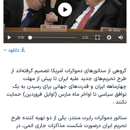
دنبال کنید
مستندها
فرهنگ و زندگی
No media source currently available
حقوق شهروندی
انتخابات ریاست جمهوری آمریکا ۲۰۲۴
اقتصادی
حمله جمهوری اسلامی به اسرائیل
رمز مهسا
علم و فناوری
0:00
2:21
زبانهای مختلف
اسرائیل در جنگ
ورزش زنان در ایران
دانلود
گالری عکس
اعتراضات زن، زندگی، آزادی
آرشیو پخش زنده
مجموعه مستندهای دادخواهی
گروهی از سناتورهای دموکرات آمریکا تصمیم گرفته‌اند از
طرح تحریم‌های جدید علیه ایران تا پیش از مهلت
تریبونال مردمی آبان ۹۸
چهارماهه ایران و قدرت‌های جهانی برای رسیدن به یک
دادگاه حمید نوری
توافق سیاسی تا اواخر ماه مارس (اوایل فروردین) حمایت
چهل سال گروگان‌گیری
نکنند .
قانون شفافیت دارائی کادر رهبری ایران
سناتور دموکرات رابرت منندز، یکی از دو تهیه کننده طرح
اعتراضات مردمی آبان ۹۸
تحریم ایران درصورت شکست مذاکرات جاری اتمی، در