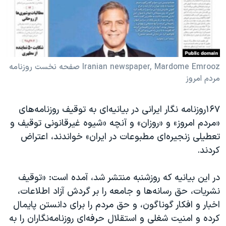
دنبال کنید
مستندها
فرهنگ و زندگی
حقوق شهروندی
انتخابات ریاست جمهوری آمریکا ۲۰۲۴
اقتصادی
حمله جمهوری اسلامی به اسرائیل
رمز مهسا
علم و فناوری
Iranian newspaper, Mardome Emrooz صفحه نخست روزنامه
زبانهای مختلف
مردم امروز
اسرائیل در جنگ
ورزش زنان در ایران
گالری عکس
اعتراضات زن، زندگی، آزادی
۱۶۷روزنامه‌ نگار ایرانی در بیانیه‌‌ای به توقیف روزنامه‌های
آرشیو پخش زنده
مجموعه مستندهای دادخواهی
«مردم امروز» و «روزان» و آنچه «شیوه غیرقانونی توقیف و
تعطیلی زنجیره‌ای مطبوعات در ایران» خواندند، اعتراض
تریبونال مردمی آبان ۹۸
کردند.
دادگاه حمید نوری
چهل سال گروگان‌گیری
در این بیانیه که روزشنبه منتشر شد، آمده‌ است: «توقیف
نشریات، حق رسانه‌ها و جامعه را بر گردش آزاد اطلاعات،
قانون شفافیت دارائی کادر رهبری ایران
اخبار و افکار گوناگون، و حق مردم را برای دانستن پایمال
اعتراضات مردمی آبان ۹۸
کرده و امنیت شغلی و استقلال حرفه‌ای روزنامه‌نگاران را به