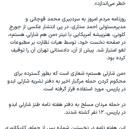
اسرائیل در جنگ
خطر می‌اندازد».
نرگس محمدی برنده جایزه نوبل صلح
روزنامه مردم امروز به سردبیری محمد قوچانی و
همایش محافظه‌کاران آمریکا «سی‌پک»
مدیرمسئولی احمد ستاری، در پی انتشار عکسی از جورج
صفحه‌های ویژه
کلونی، هنرپیشه آمریکایی با تیتر «من هم شارلی هستم»،
در صفحه نخست خود، توسط هیات نظارت بر مطبوعات
سفر پرزیدنت ترامپ به چین
لغو امتیاز شد. پیش از آن، دادستانی تهران آن را توقیف
کرده بود.
«من شارلی هستم» شعاری است که بطور گسترده برای
محکوم کردن حمله مرگبار اخیر به دفتر نشریه شارلی ابدو
در پاریس، مورد استفاده قرار گرفته است.
در حمله مردان مسلح به دفتر هفته نامه طنز شارلی ابدو
در پاریس، ۱۲ نفر کشته شدند.
این هفته نامه در نخستین شماره پس از حمله، کاریکاتوری