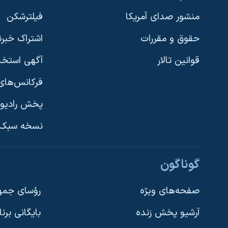
نرگس محمدی برنده جایزه نوبل صلح
منشور صدای آمریکا
فیلترشکن
همایش محافظه‌کاران آمریکا «سی‌پک»
حقوق و مقررات
اشتراک خبرن
صفحه‌های ویژه
قوانین تالار
آگهی استخد
سفر پرزیدنت ترامپ به چین
فرکانس‌های 
پخش رادیو
یادگیری زبان انگلیسی
نسخه سبک 
دنبال کنید
گوناگون
صفحه‌های ویژه
رؤسای جمهو
آرشیو پخش زنده
بایگانی برن
زبانهای مختلف