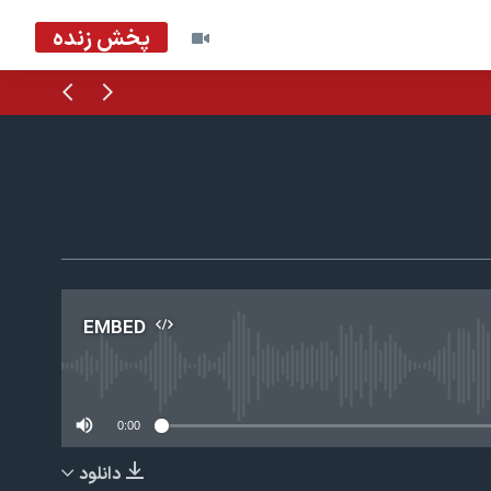
پخش زنده
قبلی
بعدی
EMBED
No m
0:00
دانلود
EMBED