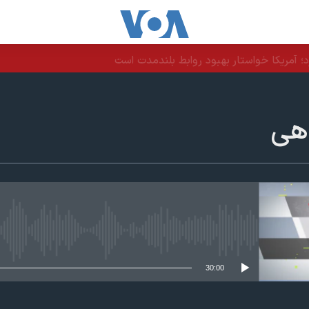
رد؛ آمریکا خواستار بهبود روابط بلندمدت است
اهی
edia source currently available
30:00