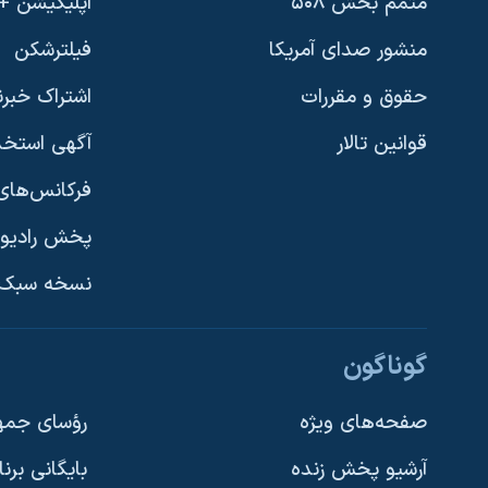
متمم بخش ۵۰۸
اپلیکیشن +VOA
نرگس محمدی برنده جایزه نوبل صلح
منشور صدای آمریکا
فیلترشکن
همایش محافظه‌کاران آمریکا «سی‌پک»
حقوق و مقررات
اشتراک خبرن
صفحه‌های ویژه
قوانین تالار
آگهی استخد
سفر پرزیدنت ترامپ به چین
فرکانس‌های 
پخش رادیو
یادگیری زبان انگلیسی
نسخه سبک 
دنبال کنید
گوناگون
صفحه‌های ویژه
رؤسای جمهو
آرشیو پخش زنده
بایگانی برن
زبانهای مختلف