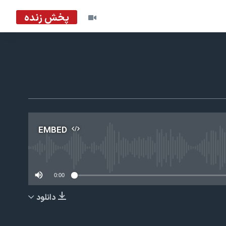
پخش زنده
EMBED
No m
0:00
دانلود
EMBED