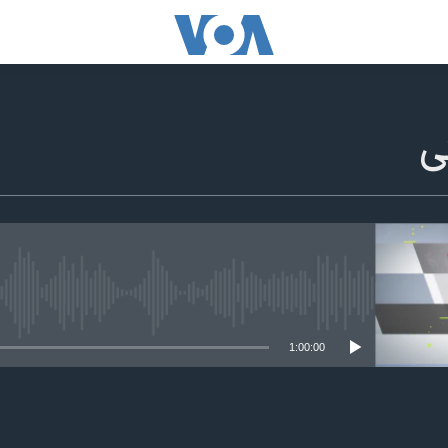
ی
edia source currently available
1:00:00