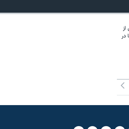
از
 در