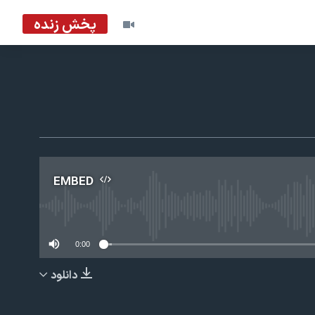
پخش زنده
EMBED
No m
0:00
دانلود
EMBED