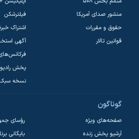
متمم بخش ۵۰۸
اپلیکیشن +VOA
نرگس محمدی برنده جایزه نوبل صلح
منشور صدای آمریکا
فیلترشکن
همایش محافظه‌کاران آمریکا «سی‌پک»
حقوق و مقررات
اشتراک خبرن
صفحه‌های ویژه
قوانین تالار
آگهی استخد
سفر پرزیدنت ترامپ به چین
فرکانس‌های 
پخش رادیو
یادگیری زبان انگلیسی
نسخه سبک 
دنبال کنید
گوناگون
صفحه‌های ویژه
رؤسای جمهو
آرشیو پخش زنده
بایگانی برن
زبانهای مختلف