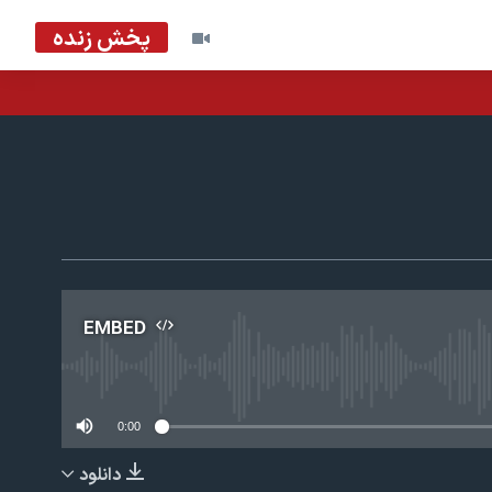
پخش زنده
EMBED
No m
0:00
دانلود
EMBED