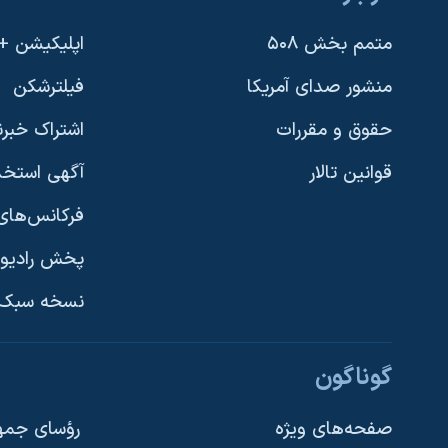
نرگس محمدی برنده جایزه نوبل صلح
متمم بخش ۵۰۸
اپلیکیشن +VOA
همایش محافظه‌کاران آمریکا «سی‌پک»
منشور صدای آمریکا
فیلترشکن
صفحه‌های ویژه
حقوق و مقررات
اشتراک خبرن
سفر پرزیدنت ترامپ به چین
قوانین تالار
آگهی استخد
فرکانس‌های 
پخش رادیو
یادگیری زبان انگلیسی
نسخه سبک 
دنبال کنید
گوناگون
صفحه‌های ویژه
رؤسای جمهو