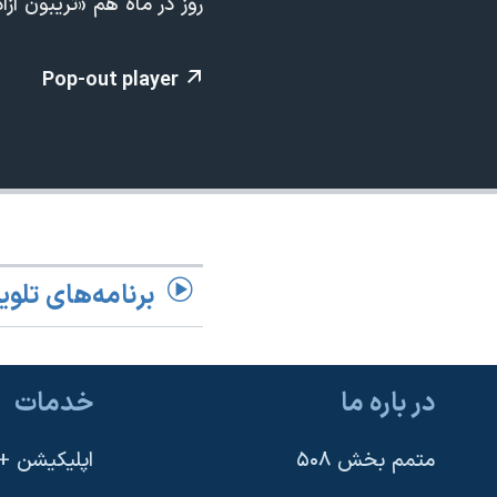
روز در ماه هم «تریبون آز
مستندها
فرهنگ و زندگی
حقوق شهروندی
انتخابات ریاست جمهوری آمریکا ۲۰۲۴
Pop-out player
اقتصادی
حمله جمهوری اسلامی به اسرائیل
رمز مهسا
علم و فناوری
اسرائیل در جنگ
ورزش زنان در ایران
گالری عکس
اعتراضات زن، زندگی، آزادی
آرشیو پخش زنده
مجموعه مستندهای دادخواهی
تریبونال مردمی آبان ۹۸
برنامه‌های تلوی
دادگاه حمید نوری
چهل سال گروگان‌گیری
در باره ما
خدمات
قانون شفافیت دارائی کادر رهبری ایران
اعتراضات مردمی آبان ۹۸
متمم بخش ۵۰۸
اپلیکیشن +VOA
اسرائیل در جنگ