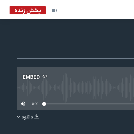
پخش زنده
EMBED
No m
0:00
دانلود
EMBED