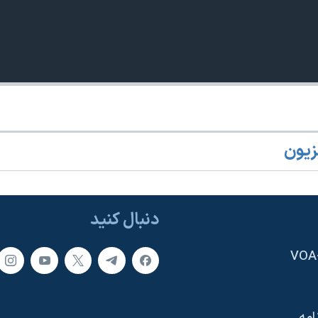
زیون
دنبال کنید
امه