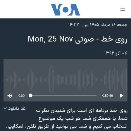
ینکهای
ابل
سترسی
جمعه ۱۶ مرداد ۱۴۰۵ ایران ۱۴:۳۲
خانه
هش
روی خط - صوتی Mon, 25 Nov
نسخه سبک وب‌سایت
ه
حتوای
موضوع ها
۰۴ آذر ۱۳۹۲
صلی
برنامه های تلویزیونی
ایران
هش
جدول برنامه ها
ه
آمریکا
فحه
No media source currently available
صفحه‌های ویژه
جهان
صلی
فرکانس‌های صدای آمریکا
ورزشی
جام جهانی ۲۰۲۶
0:00
0:59:59
هش
پخش رادیویی
ه
گزیده‌ها
عملیات خشم حماسی
دانلود
روی خط برنامه ای است برای شنیدن نظرات
ستجو
۲۵۰سالگی آمریکا
ویژه برنامه‌ها
شما. با همفکری شما هر شب یک موضوع
یادگیری زبان انگلیسی
انتخاب می کنیم و شما می توانید از طریق تلفن، اسکایپ،
ویدیوها
بایگانی برنامه‌های تلویزیونی