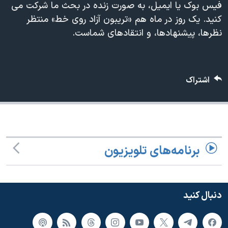
فیس بوک یا ایمیل، به صورت زنده در بحث ما شرکت می
دنبال کنید
مستندها
فرهنگ و زندگی
کنید. یک روز در ماه هم «تریبون آزاد روی خط» منتظر
حقوق شهروندی
انتخابات ریاست جمهوری آمریکا ۲۰۲۴
نظرها، پیشنهادها، و انتقادهای شماست.
اقتصادی
حمله جمهوری اسلامی به اسرائیل
رمز مهسا
علم و فناوری
زبانهای مختلف
اشتراک
اسرائیل در جنگ
ورزش زنان در ایران
گالری عکس
اعتراضات زن، زندگی، آزادی
آرشیو پخش زنده
مجموعه مستندهای دادخواهی
تریبونال مردمی آبان ۹۸
برنامه‌های تلویزیون
دادگاه حمید نوری
چهل سال گروگان‌گیری
دنبال کنید
قانون شفافیت دارائی کادر رهبری ایران
اعتراضات مردمی آبان ۹۸