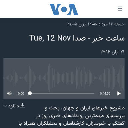
ینکهای
ابل
سترسی
جمعه ۱۶ مرداد ۱۴۰۵ ایران ۲۱:۰۵
خانه
هش
ساعت خبر - صدا Tue, 12 Nov
نسخه سبک وب‌سایت
ه
حتوای
موضوع ها
۲۱ آبان ۱۳۹۲
صلی
برنامه های تلویزیونی
ایران
هش
جدول برنامه ها
ه
آمریکا
فحه
No media source currently available
صفحه‌های ویژه
جهان
صلی
فرکانس‌های صدای آمریکا
ورزشی
جام جهانی ۲۰۲۶
0:00
0:44:58
هش
پخش رادیویی
ه
گزیده‌ها
عملیات خشم حماسی
دانلود
مشروح خبرهای ایران و جهان، بحث و
ستجو
۲۵۰سالگی آمریکا
ویژه برنامه‌ها
بررسیهای مهمترین رویدادهای خبری روز در
یادگیری زبان انگلیسی
گفتگو با خبرسازان، کارشناسان و تحلیلگران همراه با
ویدیوها
بایگانی برنامه‌های تلویزیونی