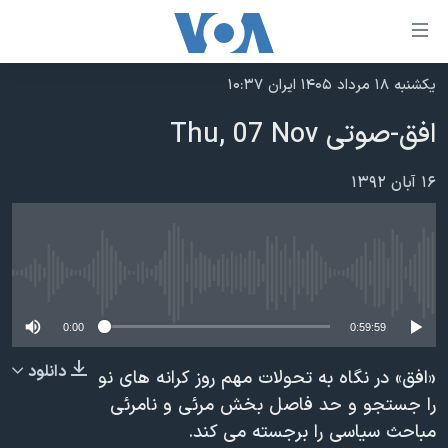
ینکهای
ابل
سترسی
یکشنبه ۱۸ مرداد ۱۴۰۵ ایران ۱۰:۳۷
خانه
هش
افق-صوتی Thu, 07 Nov
نسخه سبک وب‌سایت
ه
حتوای
موضوع ها
۱۶ آبان ۱۳۹۲
صلی
برنامه های تلویزیونی
ایران
هش
جدول برنامه ها
ه
آمریکا
فحه
No media source currently available
صفحه‌های ویژه
جهان
صلی
فرکانس‌های صدای آمریکا
ورزشی
جام جهانی ۲۰۲۶
0:00
0:59:59
هش
پخش رادیویی
ه
گزیده‌ها
عملیات خشم حماسی
دانلود
«افق» در نگاه به تحولات مهم روز کرانه های نو
ستجو
۲۵۰سالگی آمریکا
ویژه برنامه‌ها
را جستجو و حد فاصل بخش مرئی و نامرئی
یادگیری زبان انگلیسی
مباحث سیاسی را برجسته می کند.
ویدیوها
بایگانی برنامه‌های تلویزیونی