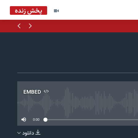
پخش زنده
قبلی
بعدی
EMBED
No m
0:00
دانلود
EMBED