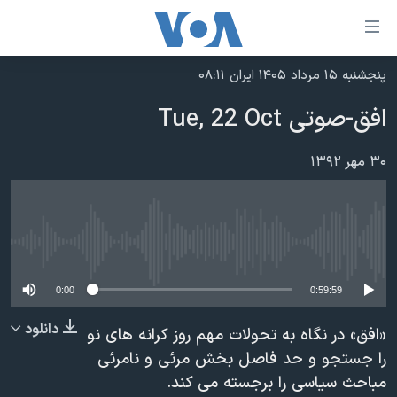
ینکهای
ابل
سترسی
پنجشنبه ۱۵ مرداد ۱۴۰۵ ایران ۰۸:۱۱
خانه
هش
افق-صوتی Tue, 22 Oct
نسخه سبک وب‌سایت
ه
حتوای
موضوع ها
۳۰ مهر ۱۳۹۲
صلی
برنامه های تلویزیونی
ایران
هش
جدول برنامه ها
ه
آمریکا
فحه
No media source currently available
صفحه‌های ویژه
جهان
صلی
فرکانس‌های صدای آمریکا
ورزشی
جام جهانی ۲۰۲۶
0:00
0:59:59
هش
پخش رادیویی
ه
گزیده‌ها
عملیات خشم حماسی
دانلود
«افق» در نگاه به تحولات مهم روز کرانه های نو
ستجو
۲۵۰سالگی آمریکا
ویژه برنامه‌ها
را جستجو و حد فاصل بخش مرئی و نامرئی
یادگیری زبان انگلیسی
مباحث سیاسی را برجسته می کند.
ویدیوها
بایگانی برنامه‌های تلویزیونی