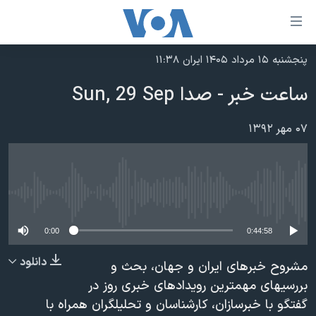
ینکهای
ابل
سترسی
پنجشنبه ۱۵ مرداد ۱۴۰۵ ایران ۱۱:۳۸
خانه
هش
ساعت خبر - صدا Sun, 29 Sep
نسخه سبک وب‌سایت
ه
حتوای
موضوع ها
۰۷ مهر ۱۳۹۲
صلی
برنامه های تلویزیونی
ایران
هش
جدول برنامه ها
ه
آمریکا
فحه
No media source currently available
صفحه‌های ویژه
جهان
صلی
فرکانس‌های صدای آمریکا
ورزشی
جام جهانی ۲۰۲۶
0:00
0:44:58
هش
پخش رادیویی
ه
گزیده‌ها
عملیات خشم حماسی
دانلود
مشروح خبرهای ایران و جهان، بحث و
ستجو
۲۵۰سالگی آمریکا
ویژه برنامه‌ها
بررسیهای مهمترین رویدادهای خبری روز در
یادگیری زبان انگلیسی
گفتگو با خبرسازان، کارشناسان و تحلیلگران همراه با
ویدیوها
بایگانی برنامه‌های تلویزیونی