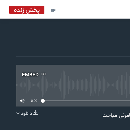
پخش زنده
EMBED
No m
0:00
دانلود
امرئی مباحث
EMBED