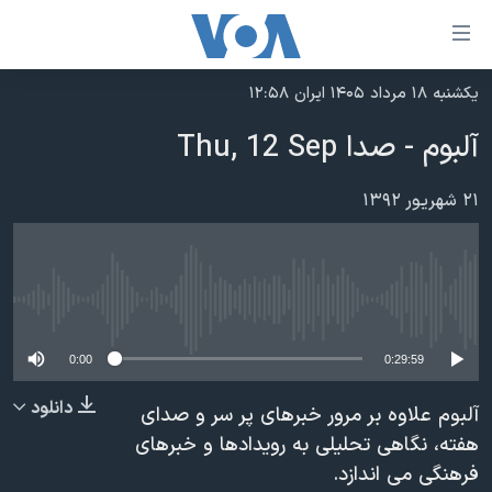
ینکهای
ابل
سترسی
یکشنبه ۱۸ مرداد ۱۴۰۵ ایران ۱۲:۵۸
خانه
هش
آلبوم - صدا Thu, 12 Sep
نسخه سبک وب‌سایت
ه
حتوای
موضوع ها
۲۱ شهریور ۱۳۹۲
صلی
برنامه های تلویزیونی
ایران
هش
جدول برنامه ها
ه
آمریکا
فحه
No media source currently available
صفحه‌های ویژه
جهان
صلی
فرکانس‌های صدای آمریکا
ورزشی
جام جهانی ۲۰۲۶
0:00
0:29:59
هش
پخش رادیویی
ه
گزیده‌ها
عملیات خشم حماسی
دانلود
آلبوم علاوه بر مرور خبرهای پر سر و صدای
ستجو
۲۵۰سالگی آمریکا
ویژه برنامه‌ها
هفته، نگاهی تحلیلی به رویدادها و خبرهای
یادگیری زبان انگلیسی
فرهنگی می اندازد.
ویدیوها
بایگانی برنامه‌های تلویزیونی