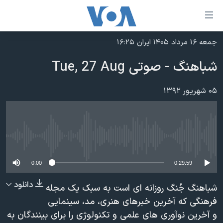
ینکهای
ابل
سترسی
جمعه ۱۶ مرداد ۱۴۰۵ ایران ۱۶:۲۵
خانه
هش
شباهنگ - صوتی Tue, 27 Aug
نسخه سبک وب‌سایت
ه
حتوای
موضوع ها
۰۵ شهریور ۱۳۹۲
صلی
برنامه های تلویزیونی
ایران
هش
جدول برنامه ها
ه
آمریکا
فحه
No media source currently available
صفحه‌های ویژه
جهان
صلی
فرکانس‌های صدای آمریکا
ورزشی
جام جهانی ۲۰۲۶
0:00
0:29:59
هش
پخش رادیویی
ه
گزیده‌ها
عملیات خشم حماسی
دانلود
شباهنگ جُنگ روزانه ای است به سبک يک مجله
ستجو
۲۵۰سالگی آمریکا
ویژه برنامه‌ها
فرهنگی که آخرين خبرهای هنری، مد، سينمايی
یادگیری زبان انگلیسی
و آخرين نوآوری های علمی و تکنولوژی را برای بينندگان به
ویدیوها
بایگانی برنامه‌های تلویزیونی