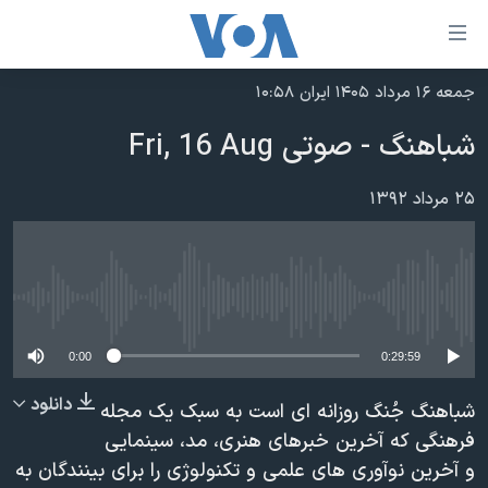
ینکهای
ابل
سترسی
جمعه ۱۶ مرداد ۱۴۰۵ ایران ۱۰:۵۸
خانه
هش
شباهنگ - صوتی Fri, 16 Aug
نسخه سبک وب‌سایت
ه
حتوای
موضوع ها
۲۵ مرداد ۱۳۹۲
صلی
برنامه های تلویزیونی
ایران
هش
جدول برنامه ها
ه
آمریکا
فحه
No media source currently available
صفحه‌های ویژه
جهان
صلی
فرکانس‌های صدای آمریکا
ورزشی
جام جهانی ۲۰۲۶
0:00
0:29:59
هش
پخش رادیویی
ه
گزیده‌ها
عملیات خشم حماسی
دانلود
شباهنگ جُنگ روزانه ای است به سبک يک مجله
ستجو
۲۵۰سالگی آمریکا
ویژه برنامه‌ها
فرهنگی که آخرين خبرهای هنری، مد، سينمايی
یادگیری زبان انگلیسی
و آخرين نوآوری های علمی و تکنولوژی را برای بينندگان به
ویدیوها
بایگانی برنامه‌های تلویزیونی