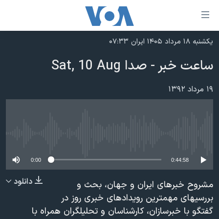
ینکهای
ابل
سترسی
یکشنبه ۱۸ مرداد ۱۴۰۵ ایران ۰۷:۳۳
خانه
هش
ساعت خبر - صدا Sat, 10 Aug
نسخه سبک وب‌سایت
ه
حتوای
موضوع ها
۱۹ مرداد ۱۳۹۲
صلی
برنامه های تلویزیونی
ایران
هش
جدول برنامه ها
ه
آمریکا
فحه
No media source currently available
صفحه‌های ویژه
جهان
صلی
فرکانس‌های صدای آمریکا
ورزشی
جام جهانی ۲۰۲۶
0:00
0:44:58
هش
پخش رادیویی
ه
گزیده‌ها
عملیات خشم حماسی
دانلود
مشروح خبرهای ایران و جهان، بحث و
ستجو
۲۵۰سالگی آمریکا
ویژه برنامه‌ها
بررسیهای مهمترین رویدادهای خبری روز در
یادگیری زبان انگلیسی
گفتگو با خبرسازان، کارشناسان و تحلیلگران همراه با
ویدیوها
بایگانی برنامه‌های تلویزیونی