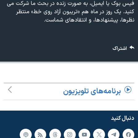
فیس بوک یا ایمیل، به صورت زنده در بحث ما شرکت می
دنبال کنید
مستندها
فرهنگ و زندگی
کنید. یک روز در ماه هم «تریبون آزاد روی خط» منتظر
حقوق شهروندی
انتخابات ریاست جمهوری آمریکا ۲۰۲۴
نظرها، پیشنهادها، و انتقادهای شماست.
اقتصادی
حمله جمهوری اسلامی به اسرائیل
رمز مهسا
علم و فناوری
زبانهای مختلف
اشتراک
اسرائیل در جنگ
ورزش زنان در ایران
گالری عکس
اعتراضات زن، زندگی، آزادی
آرشیو پخش زنده
مجموعه مستندهای دادخواهی
تریبونال مردمی آبان ۹۸
برنامه‌های تلویزیون
دادگاه حمید نوری
چهل سال گروگان‌گیری
دنبال کنید
قانون شفافیت دارائی کادر رهبری ایران
اعتراضات مردمی آبان ۹۸