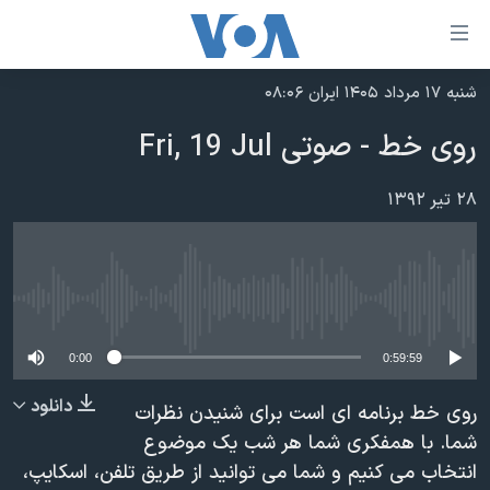
ینکهای
ابل
سترسی
شنبه ۱۷ مرداد ۱۴۰۵ ایران ۰۸:۰۶
خانه
هش
روی خط - صوتی Fri, 19 Jul
نسخه سبک وب‌سایت
ه
حتوای
موضوع ها
۲۸ تیر ۱۳۹۲
صلی
برنامه های تلویزیونی
ایران
هش
جدول برنامه ها
ه
آمریکا
فحه
No media source currently available
صفحه‌های ویژه
جهان
صلی
فرکانس‌های صدای آمریکا
ورزشی
جام جهانی ۲۰۲۶
0:00
0:59:59
هش
پخش رادیویی
ه
گزیده‌ها
عملیات خشم حماسی
دانلود
روی خط برنامه ای است برای شنیدن نظرات
ستجو
۲۵۰سالگی آمریکا
ویژه برنامه‌ها
شما. با همفکری شما هر شب یک موضوع
یادگیری زبان انگلیسی
انتخاب می کنیم و شما می توانید از طریق تلفن، اسکایپ،
ویدیوها
بایگانی برنامه‌های تلویزیونی