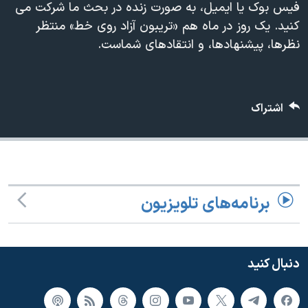
فیس بوک یا ایمیل، به صورت زنده در بحث ما شرکت می
دنبال کنید
مستندها
فرهنگ و زندگی
کنید. یک روز در ماه هم «تریبون آزاد روی خط» منتظر
حقوق شهروندی
انتخابات ریاست جمهوری آمریکا ۲۰۲۴
نظرها، پیشنهادها، و انتقادهای شماست.
اقتصادی
حمله جمهوری اسلامی به اسرائیل
رمز مهسا
علم و فناوری
زبانهای مختلف
اشتراک
اسرائیل در جنگ
ورزش زنان در ایران
گالری عکس
اعتراضات زن، زندگی، آزادی
آرشیو پخش زنده
مجموعه مستندهای دادخواهی
تریبونال مردمی آبان ۹۸
برنامه‌های تلویزیون
دادگاه حمید نوری
چهل سال گروگان‌گیری
دنبال کنید
قانون شفافیت دارائی کادر رهبری ایران
اعتراضات مردمی آبان ۹۸