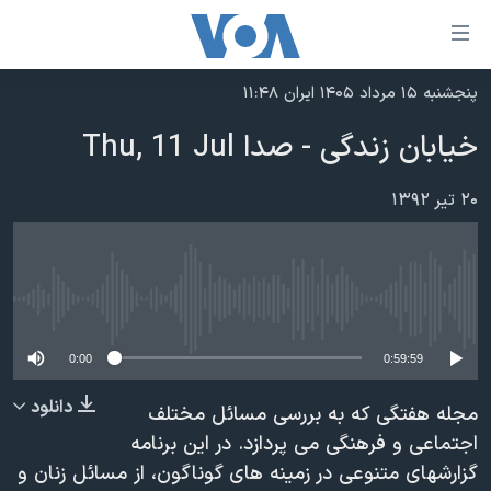
ینکهای
ابل
سترسی
پنجشنبه ۱۵ مرداد ۱۴۰۵ ایران ۱۱:۴۸
خانه
هش
خیابان زندگی - صدا Thu, 11 Jul
نسخه سبک وب‌سایت
ه
حتوای
موضوع ها
۲۰ تیر ۱۳۹۲
صلی
برنامه های تلویزیونی
ایران
هش
جدول برنامه ها
ه
آمریکا
فحه
No media source currently available
صفحه‌های ویژه
جهان
صلی
فرکانس‌های صدای آمریکا
ورزشی
جام جهانی ۲۰۲۶
0:00
0:59:59
هش
پخش رادیویی
ه
گزیده‌ها
عملیات خشم حماسی
دانلود
مجله هفتگی که به بررسی مسائل مختلف
ستجو
۲۵۰سالگی آمریکا
ویژه برنامه‌ها
اجتماعی و فرهنگی می پردازد. در این برنامه
یادگیری زبان انگلیسی
گزارشهای متنوعی در زمینه های گوناگون، از مسائل زنان و
ویدیوها
بایگانی برنامه‌های تلویزیونی