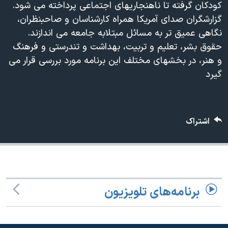
کودکان گرفته تا ناهنجاریهای اجتماعی پرداخته می شود.
دنبال کنید
مستندها
فرهنگ و زندگی
گزارشگران صدای آمریکا همراه کارشناسان و صاحبنظران،
حقوق شهروندی
انتخابات ریاست جمهوری آمریکا ۲۰۲۴
نگاهی عمیق تر به مسائل مبتلابه جامعه می اندازند.
حقوق بشر، تعلیم و تربیت، بهداشت و تندرستی و فرهنگ
اقتصادی
حمله جمهوری اسلامی به اسرائیل
و هنر، در بخشهای مختلف این برنامه مورد بررسی قرار می
رمز مهسا
علم و فناوری
گیرد
زبانهای مختلف
اسرائیل در جنگ
ورزش زنان در ایران
گالری عکس
اعتراضات زن، زندگی، آزادی
اشتراک
آرشیو پخش زنده
مجموعه مستندهای دادخواهی
تریبونال مردمی آبان ۹۸
دادگاه حمید نوری
چهل سال گروگان‌گیری
برنامه‌های تلویزیون
قانون شفافیت دارائی کادر رهبری ایران
اعتراضات مردمی آبان ۹۸