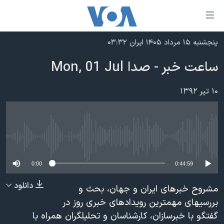
ینکهای
ابل
سترسی
پنجشنبه ۱۵ مرداد ۱۴۰۵ ایران ۰۳:۳۲
خانه
هش
ساعت خبر - صدا Mon, 01 Jul
نسخه سبک وب‌سایت
ه
حتوای
موضوع ها
۱۰ تیر ۱۳۹۲
صلی
برنامه های تلویزیونی
ایران
هش
جدول برنامه ها
ه
آمریکا
فحه
No media source currently available
صفحه‌های ویژه
جهان
صلی
فرکانس‌های صدای آمریکا
ورزشی
جام جهانی ۲۰۲۶
0:00
0:44:59
هش
پخش رادیویی
ه
گزیده‌ها
عملیات خشم حماسی
دانلود
مشروح خبرهای ایران و جهان، بحث و
ستجو
۲۵۰سالگی آمریکا
ویژه برنامه‌ها
بررسیهای مهمترین رویدادهای خبری روز در
یادگیری زبان انگلیسی
گفتگو با خبرسازان، کارشناسان و تحلیلگران همراه با
ویدیوها
بایگانی برنامه‌های تلویزیونی