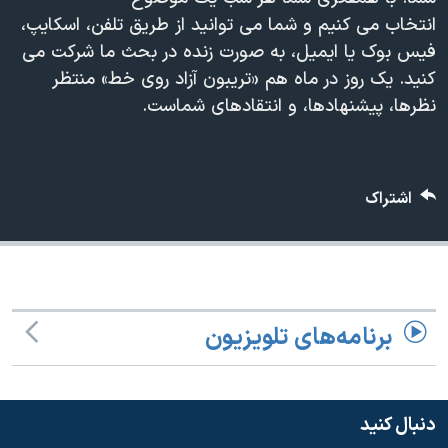
دنبال کنید
مستندها
فرهنگ و زندگی
انتخاب می کنیم و شما می توانید از طریق تلفن، اسکایپ،
فیس بوک یا ایمیل، به صورت زنده در بحث ما شرکت می
حقوق شهروندی
انتخابات ریاست جمهوری آمریکا ۲۰۲۴
کنید. یک روز در ماه هم «تریبون آزاد روی خط» منتظر
اقتصادی
حمله جمهوری اسلامی به اسرائیل
نظرها، پیشنهادها، و انتقادهای شماست.
رمز مهسا
علم و فناوری
زبانهای مختلف
اسرائیل در جنگ
ورزش زنان در ایران
اشتراک
گالری عکس
اعتراضات زن، زندگی، آزادی
آرشیو پخش زنده
مجموعه مستندهای دادخواهی
تریبونال مردمی آبان ۹۸
دادگاه حمید نوری
برنامه‌های تلویزیون
چهل سال گروگان‌گیری
قانون شفافیت دارائی کادر رهبری ایران
اعتراضات مردمی آبان ۹۸
دنبال کنید