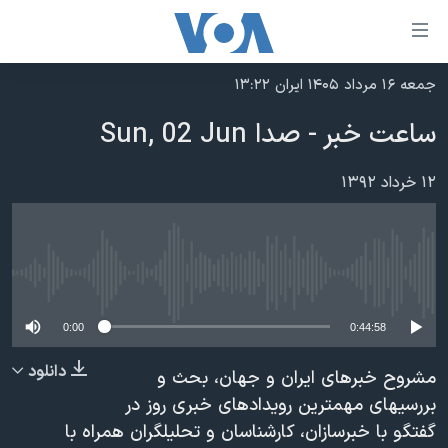
ینکهای
ابل
سترسی
جمعه ۱۶ مرداد ۱۴۰۵ ایران ۱۳:۲۲
خانه
هش
ساعت خبر - صدا Sun, 02 Jun
نسخه سبک وب‌سایت
ه
حتوای
موضوع ها
۱۲ خرداد ۱۳۹۲
صلی
برنامه های تلویزیونی
ایران
هش
جدول برنامه ها
ه
آمریکا
فحه
No media source currently available
صفحه‌های ویژه
جهان
صلی
فرکانس‌های صدای آمریکا
ورزشی
جام جهانی ۲۰۲۶
0:00
0:44:58
هش
پخش رادیویی
ه
گزیده‌ها
عملیات خشم حماسی
دانلود
مشروح خبرهای ایران و جهان، بحث و
ستجو
۲۵۰سالگی آمریکا
ویژه برنامه‌ها
بررسیهای مهمترین رویدادهای خبری روز در
یادگیری زبان انگلیسی
گفتگو با خبرسازان، کارشناسان و تحلیلگران همراه با
ویدیوها
بایگانی برنامه‌های تلویزیونی