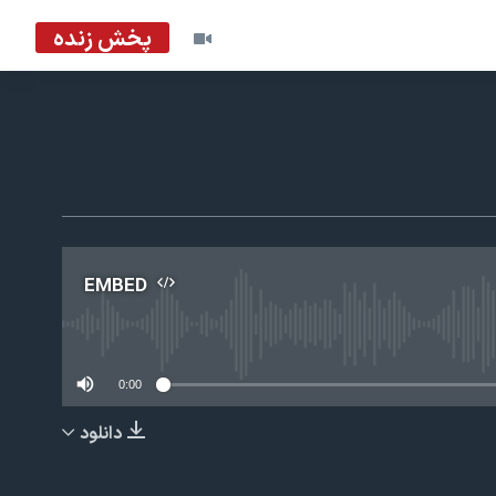
پخش زنده
EMBED
No m
0:00
دانلود
EMBED