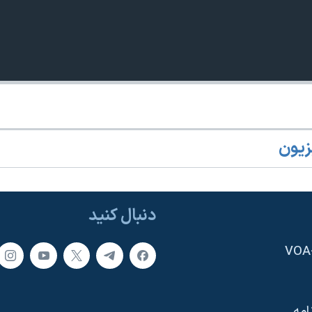
زیون
دنبال کنید
امه