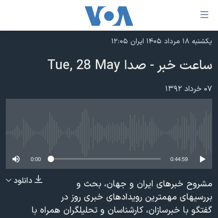
ینکهای
ابل
سترسی
یکشنبه ۱۸ مرداد ۱۴۰۵ ایران ۱۲:۰۵
خانه
هش
ساعت خبر - صدا Tue, 28 May
نسخه سبک وب‌سایت
ه
حتوای
موضوع ها
۰۷ خرداد ۱۳۹۲
صلی
برنامه های تلویزیونی
ایران
هش
جدول برنامه ها
ه
آمریکا
فحه
No media source currently available
صفحه‌های ویژه
جهان
صلی
فرکانس‌های صدای آمریکا
ورزشی
جام جهانی ۲۰۲۶
0:00
0:44:59
هش
پخش رادیویی
ه
گزیده‌ها
عملیات خشم حماسی
دانلود
مشروح خبرهای ایران و جهان، بحث و
ستجو
۲۵۰سالگی آمریکا
ویژه برنامه‌ها
بررسیهای مهمترین رویدادهای خبری روز در
یادگیری زبان انگلیسی
گفتگو با خبرسازان، کارشناسان و تحلیلگران همراه با
ویدیوها
بایگانی برنامه‌های تلویزیونی